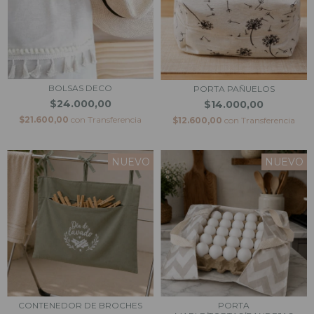
BOLSAS DECO
PORTA PAÑUELOS
$24.000,00
$14.000,00
$21.600,00
con
Transferencia
$12.600,00
con
Transferencia
NUEVO
NUEVO
CONTENEDOR DE BROCHES
PORTA