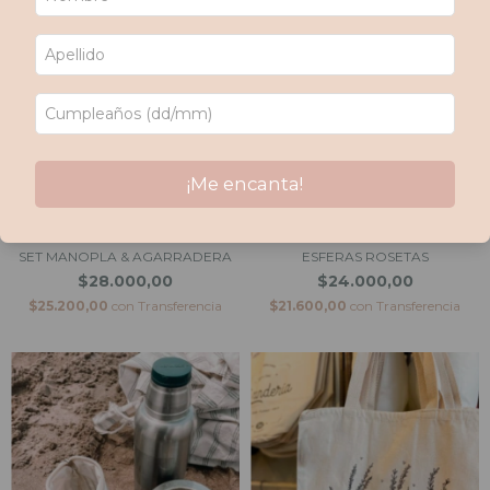
¡Me encanta!
SET MANOPLA & AGARRADERA
ESFERAS ROSETAS
$28.000,00
$24.000,00
$25.200,00
con
Transferencia
$21.600,00
con
Transferencia