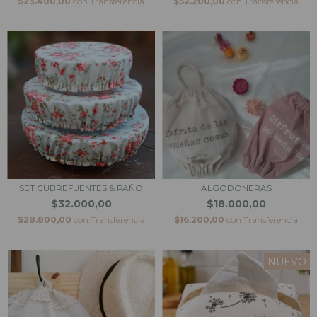
$23.400,00
con
Transferencia
$52.200,00
con
Transferencia
SET CUBREFUENTES & PAÑO
ALGODONERAS
$32.000,00
$18.000,00
$28.800,00
con
Transferencia
$16.200,00
con
Transferencia
NUEVO