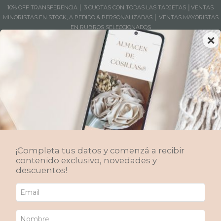
10% OFF TRANSFERENCIA │ 3 CUOTAS CON TODAS LAS TARJETAS │VENTAS
MINORISTAS EN STOCK, A PEDIDO & PERSONALIZADAS │ VENTAS MAYORISTAS
EN RUBROS SELECCIONADOS
×
MENÚ
0
De todo un poco
Encontrá de todo un poco para renovar tus espacios. Compra anticipada
en preorder y pedidos a medida. Textiles de alta gama.
¡Completa tus datos y comenzá a recibir
Inicio
/
Productos
/
Decoración Textil
/
De todo un poco
contenido exclusivo, novedades y
descuentos!
Ordenar por
FILTRAR