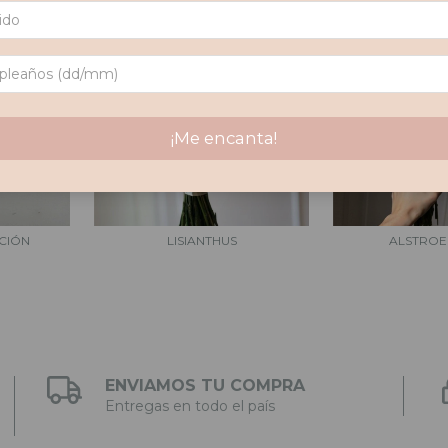
¡Me encanta!
CIÓN
LISIANTHUS
ALSTROE
ENVIAMOS TU COMPRA
Entregas en todo el país