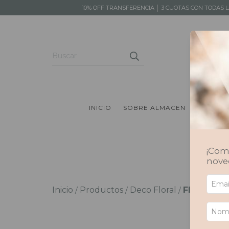
10% OFF TRANSFERENCIA │ 3 CUOTAS CON TODAS 
INICIO
SOBRE ALMACEN
PRODUC
¡Comp
nove
Inicio
Productos
Deco Floral
Flores Fre
/
/
/