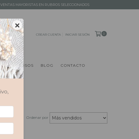
 │ VENTAS MAYORISTAS EN RUBROS SELECCIONADOS
×
0
CREAR CUENTA
INICIAR SESIÓN
S
RECURSOS
BLOG
CONTACTO
ivo,
Ordenar por