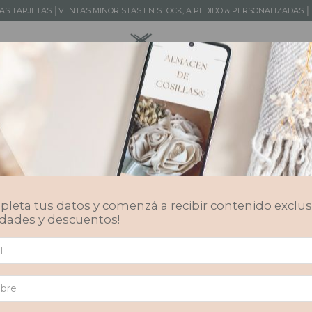
LAS TARJETAS │VENTAS MINORISTAS EN STOCK, A PEDIDO & PERSONALIZADAS
TOS
DISEÑOS DE AUTOR
KIDS
SERVICIOS
MAYORISTA
Flores Frescas
leta tus datos y comenzá a recibir contenido exclus
Servicio PREORDER
dades y descuentos!
scas