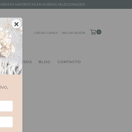
 │ VENTAS MAYORISTAS EN RUBROS SELECCIONADOS
×
0
CREAR CUENTA
INICIAR SESIÓN
S
RECURSOS
BLOG
CONTACTO
ivo,
arte de
reani,