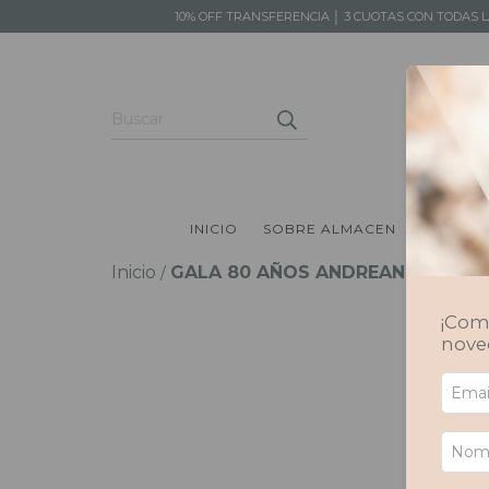
10% OFF TRANSFERENCIA │ 3 CUOTAS CON TODAS 
INICIO
SOBRE ALMACEN
PRODUC
Inicio
GALA 80 AÑOS ANDREANI
/
¡Comp
nove
El ppd
la cel