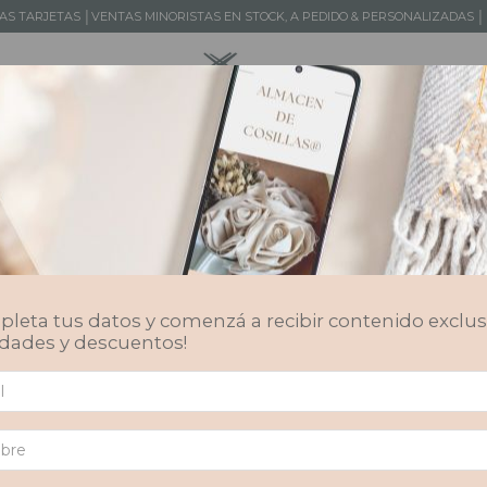
LAS TARJETAS │VENTAS MINORISTAS EN STOCK, A PEDIDO & PERSONALIZADAS
TOS
DISEÑOS DE AUTOR
KIDS
SERVICIOS
MAYORISTA
leta tus datos y comenzá a recibir contenido exclus
dades y descuentos!
o.
3 de Noviembre de 2025
tuvimos el inmenso placer de ser p
ebración de los
80 años
de nuestro principal partner logístico
And
en el marco de la
Sinfonía Andreani
en el
Teatro Colón.