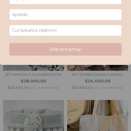
¡Me encanta!
SET MANOPLA & AGARRADERA
SET YERBERO&AZUCARERO
$28.000,00
$24.000,00
$25.200,00
con
Transferencia
$21.600,00
con
Transferencia