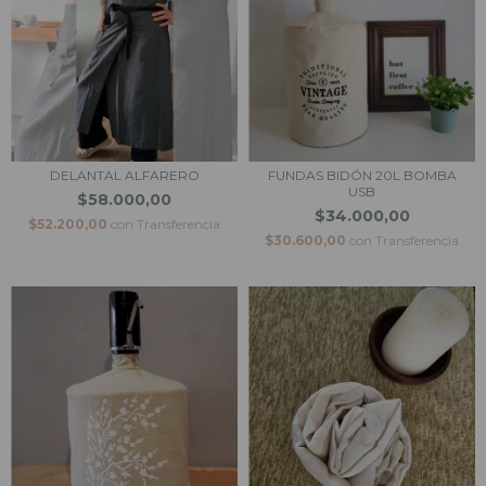
DELANTAL ALFARERO
FUNDAS BIDÓN 20L BOMBA
USB
$58.000,00
$34.000,00
$52.200,00
con
Transferencia
$30.600,00
con
Transferencia