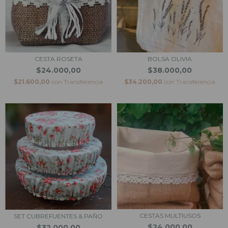
CESTA ROSETA
BOLSA OLIVIA
$24.000,00
$38.000,00
$21.600,00
con
Transferencia
$34.200,00
con
Transferencia
CESTAS MULTIUSOS
SET CUBREFUENTES & PAÑO
$24.000,00
$32.000,00