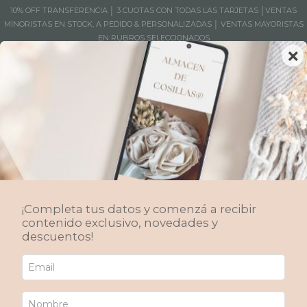
10% OFF TRANSFERENCIA │ 3 CUOTAS CON TODAS LAS TARJETAS │VENTAS
MINORISTAS EN STOCK, A PEDIDO & PERSONALIZADAS │ VENTAS MAYORISTAS
EN RUBROS SELECCIONADOS
×
MENÚ
0
Accesorios Cocina
Accesorios textiles hechos a mano para tu cocina. Contamos con stock
permanente y confección a pedido según tus necesidades.
¡Completa tus datos y comenzá a recibir
Inicio
/
Productos
/
Decoración Textil
/
Cocina
/
contenido exclusivo, novedades y
Accesorios Cocina
descuentos!
Ordenar por
FILTRAR