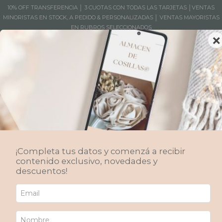
10% OFF TRANSFERENCIA │ 3 CUOTAS CON TODAS LAS TARJETAS │VENTAS
MINORISTAS EN STOCK, A PEDIDO & PERSONALIZADAS │ VENTAS MAYORISTAS
EN RUBROS SELECCIONADOS
×
MENÚ
0
Cerámica de Autor
Alma de Campo - Colección exclusiva - Una invitación a la calidez, a los
momentos compartidos, a la belleza de lo hecho a mano.
¡Completa tus datos y comenzá a recibir
Inicio
/
Productos
/
Deco Home
/
Cosillas
/
contenido exclusivo, novedades y
Cerámica artesanal
/
Cerámica de Autor
descuentos!
Ordenar por
FILTRAR