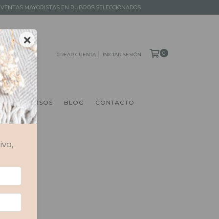
 │ VENTAS MAYORISTAS EN RUBROS SELECCIONADOS
×
0
CREAR CUENTA
INICIAR SESIÓN
S
RECURSOS
BLOG
CONTACTO
ivo,