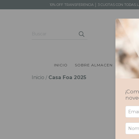
10% OFF TRANSFERENCIA │ 3 CUOTAS CON TODAS 
INICIO
SOBRE ALMACEN
PRODUC
Inicio
Casa Foa 2025
/
¡Comp
nove