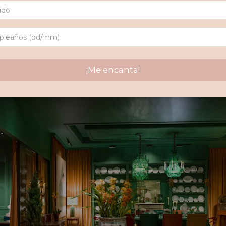
El diseño de interiores debe ser un espejo audaz de la personalidad
El eje curatorial,
el Maximalismo Urbano,
fue el responsable de un impacto sin precedentes en la muestra.
¡Me encanta!