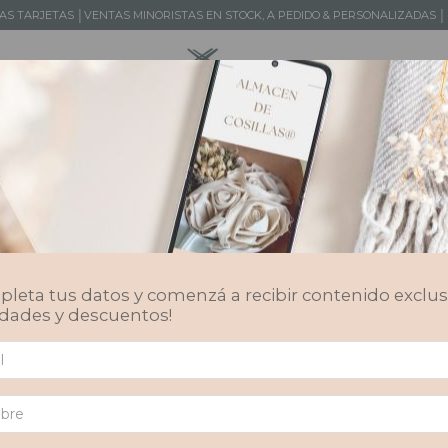
LAS TARJETAS │VENTAS MINORISTAS EN STOCK, A PEDIDO & PERSONALIZADAS
TOS
DISEÑOS DE AUTOR
KIDS
SERVICIOS
MAYORISTA
CASA FOA 2025
leta tus datos y comenzá a recibir contenido exclus
El Impacto del Maximalismo Urbano en el Diseño Argentino
dades y descuentos!
Casa FOA
, en su
edición 2025
en el
Distrito Madero Harbour
,
no solo mostró tendencias, sino que dictó un manifiesto: