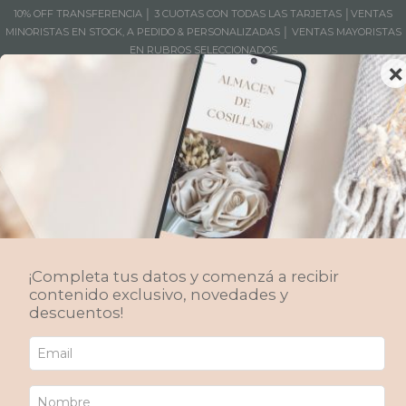
10% OFF TRANSFERENCIA │ 3 CUOTAS CON TODAS LAS TARJETAS │VENTAS
MINORISTAS EN STOCK, A PEDIDO & PERSONALIZADAS │ VENTAS MAYORISTAS
EN RUBROS SELECCIONADOS
×
MENÚ
0
Covers/Edredones
Cubrecamas, edredones. Confección a pedido y stock inmediato en Twin,
Queen y King. Dale calidez a tu descanso
¡Completa tus datos y comenzá a recibir
Inicio
/
Productos
/
Decoración Textil
/
Dormitorio
/
contenido exclusivo, novedades y
Covers/Edredones
descuentos!
Ordenar por
FILTRAR