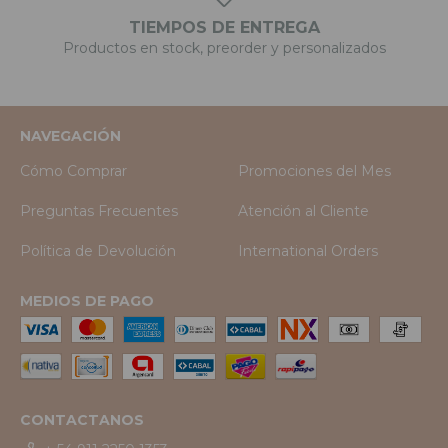
TIEMPOS DE ENTREGA
Productos en stock, preorder y personalizados
NAVEGACIÓN
Cómo Comprar
Promociones del Mes
Preguntas Frecuentes
Atención al Cliente
Política de Devolución
International Orders
MEDIOS DE PAGO
CONTACTANOS