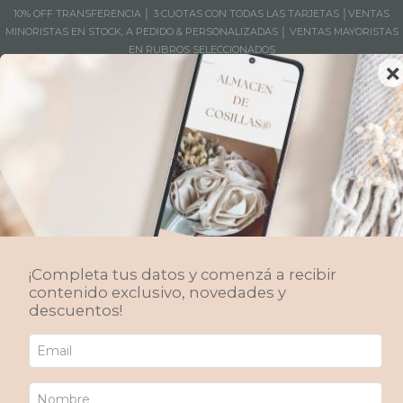
10% OFF TRANSFERENCIA │ 3 CUOTAS CON TODAS LAS TARJETAS │VENTAS
MINORISTAS EN STOCK, A PEDIDO & PERSONALIZADAS │ VENTAS MAYORISTAS
EN RUBROS SELECCIONADOS
×
MENÚ
0
Fundas
Fundas resistentes y elegantes, Productos en Stock y Preorder (A Pedido).
Inicio
/
Productos
/
Decoración Textil
/
Almohadones
/
¡Completa tus datos y comenzá a recibir
Fundas
contenido exclusivo, novedades y
descuentos!
Ordenar por
FILTRAR