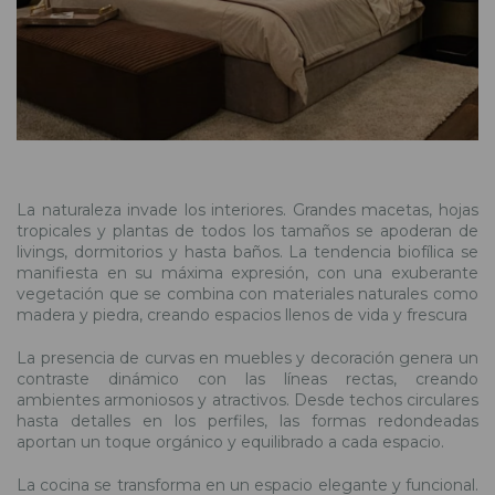
La naturaleza invade los interiores. Grandes macetas, hojas
tropicales y plantas de todos los tamaños se apoderan de
livings, dormitorios y hasta baños. La tendencia biofílica se
manifiesta en su máxima expresión, con una exuberante
vegetación que se combina con materiales naturales como
madera y piedra, creando espacios llenos de vida y frescura
La presencia de curvas en muebles y decoración genera un
contraste dinámico con las líneas rectas, creando
ambientes armoniosos y atractivos. Desde techos circulares
hasta detalles en los perfiles, las formas redondeadas
aportan un toque orgánico y equilibrado a cada espacio.
La cocina se transforma en un espacio elegante y funcional.