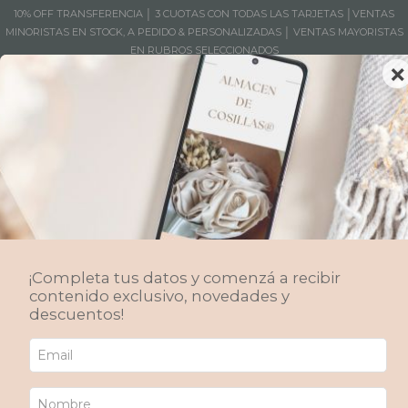
10% OFF TRANSFERENCIA │ 3 CUOTAS CON TODAS LAS TARJETAS │VENTAS
MINORISTAS EN STOCK, A PEDIDO & PERSONALIZADAS │ VENTAS MAYORISTAS
EN RUBROS SELECCIONADOS
×
MENÚ
0
Inicio
/
CASA FOA 2024
La
Edición número 40 de Casa FOA,
cargada de
simbolismo, se instala en el emblemático
Edificio del
Plata.
Este número, asociado a cambios y nuevos
comienzos, coincide con la transformación que vive el
edificio, que pronto albergará cientos de departamentos. La
¡Completa tus datos y comenzá a recibir
muestra invita a los visitantes a descubrir la belleza
contenido exclusivo, novedades y
arquitectónica de este lugar y a inspirarse en las últimas
descuentos!
tendencias en diseño de interiores.
El bullicio de la 9 de Julio contrasta con la serenidad que se
respira en el interior del edificio. En esta edición de Casa
FOA, los espacios invitan a desconectar y conectar con los