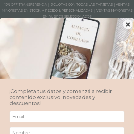
10% OFF TRANSFERENCIA │ 3 CUOTAS CON TODAS LAS TARJETAS │VENTAS
MINORISTAS EN STOCK, A PEDIDO & PERSONALIZADAS │ VENTAS MAYORISTAS
EN RUBROS SELECCIONADOS
×
MENÚ
0
Candelabros & Posavelas
Elevá la luz en tus ambientes. Piezas de diseño únicas para crear centros
de mesa especiales.
¡Completa tus datos y comenzá a recibir
Inicio
/
Productos
/
Aromas & Fragancias
/
contenido exclusivo, novedades y
Candelabros & Posavelas
descuentos!
Ordenar por
FILTRAR