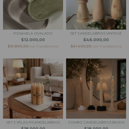
POSAVELA OVALADO
SET CANDELABROS VINTAGE
$12.000,00
$46.000,00
$10.800,00
con
Transferencia
$41.400,00
con
Transferencia
SET 3 VELAS P/CANDELABROS
COMBO CANDELABROS BAJOS
$18.000,00
$18.000,00