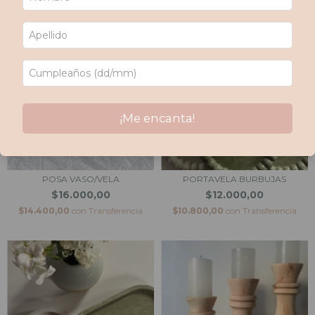
¡Me encanta!
POSA VASO/VELA
PORTAVELA BURBUJAS
$16.000,00
$12.000,00
$14.400,00
con
Transferencia
$10.800,00
con
Transferencia